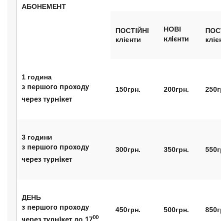
АБОНЕМЕНТ
НОВ
І
ПОСТІЙНІ
ПОС
кл
іє
нт
и
клієнти
кл
іє
1
година
з першого проходу
150
грн.
200
грн
.
250
г
чере
з
турнікет
3
години
з першого проходу
300
грн.
350
грн.
550
г
через турнікет
ДЕНЬ
з першого проходу
450
грн.
500
грн.
850
г
00
через турнікет
до 17