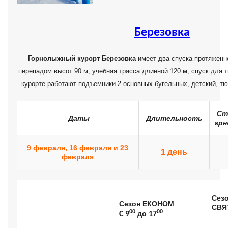
Березовка
Горнолыжный курорт Березовка
имеет два спуска протяженно
перепадом высот 90 м, учебная трасса длинной 120 м, спуск для 
курорте работают подъемники 2 основных бугельных, детский, т
Ст
Даты
Длительность
грн
9 февраля, 16 февраля и 23
1
день
февраля
Сез
Сезон
Е
КОНОМ
СВЯ
00
00
C 9
до 17