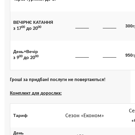
ВЕЧ
І
РН
Є
КАТАН
НЯ
300
г
_____
_____
00
00
з
17
до 2
0
День+Веч
ір
950
г
_____
_____
00
00
з 9
до 20
Гроші за придбані послуги не повертаються!
Комплект для дорослих:
Се
Тариф
Сезон «Економ»
«Св
День