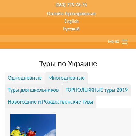
(063) 775-76-76
Онлайн-бронирование
English
Русский
МЕНЮ
Главная
Туры по Украине
Страны
Однодневные
Многодневные
Туристам
Туры для школьников
ГОРНОЛЫЖНЫЕ туры 2019
Туры наших партнеров
Новогодние и Рождественские туры
Агенствам
О компании