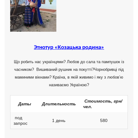
Этнотур «Козацька родина»
Що робить нас українцями? Любов до сала та пампушок із
часником? Вишиваний рушник на покутті?Чорнобривці під
маминими вікнами? Країна, в якій живимо і яку з любов’ю
називаємо Україною?
Стоимость, грн/
Даты
Длительность
чел.
под
1 день
580
запрос