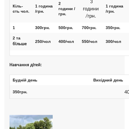
3
2
Кіль-
1
година
1
година
години /
години
сть
чол.
/грн.
/грн.
грн.
/грн.
1
300
грн.
500
грн.
700
грн.
350
грн.
2 та
250/чол
400
/
чол
550
/
чол
300
/
чол
більше
Навчання дітей:
Будній день
Вихідний день
350
грн.
4