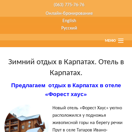
(063) 775-76-76
Онлайн-бронирование
English
Русский
МЕНЮ
Главная
Зимний отдых в Карпатах. Отель в
Страны
Карпатах.
Туристам
Предлагаем отдых в Карпатах в отеле
«Форест хаус»
Туры наших партнеров
Новый отель «Форест Хаус» уютно
Агенствам
расположился у подножья
живописной горы на берегу речки
О компании
Прут в селе Татаров Ивано-