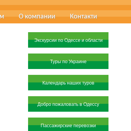
ам
О компании
Контакти
ця
Про нас
Экскурсии по Одессе и области
чні виставки
Наші фахівці
Наші досягнення
Туры по Украине
Документи та сертифікати
Вакансії
Календарь наших туров
Добро пожаловать в Одессу
Пассажирские перевозки