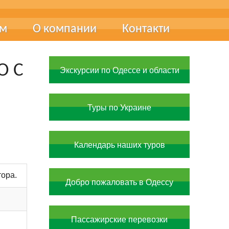
ам
О компании
Контакти
ця
Про нас
О С
Экскурсии по Одессе и области
чні виставки
Наші фахівці
Наші досягнення
Туры по Украине
Документи та сертифікати
Вакансії
Календарь наших туров
тора.
Добро пожаловать в Одессу
Пассажирские перевозки