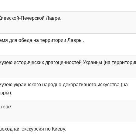
ентація
Киевской-Печерской Лавре.
емя для обеда на территории Лавры.
музею исторических драгоценностей Украины (на территори
музею украинского народно-декоративного искусства (на
вры).
атере.
еходная экскурсия по Киеву.