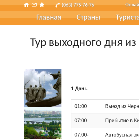
Онлай
(063) 775-76-76
Главная
Страны
Турист
Турис
Тур выходного дня и
Туры 
Страх
Транс
Подар
1 День
Наш б
01:00
Выезд из Черн
Отзы
07:00
Прибытие в Ки
Форма
07:00-
Автобусная эк