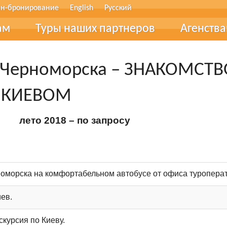
н-бронирование
English
Русский
ам
Туры наших партнеров
Агенств
тические термины
Співпра
з Черноморска – ЗНАКОМСТВ
в рассрочку
Туристи
КИЕВОМ
ование
фер
лето 2018 – по запросу
очные сертификаты
лог
оморска на комфортабельном автобусе от офиса туропера
вы
ев.
 обратной связи
скурсия по Киеву.