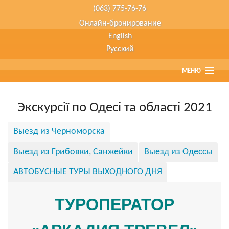
(063) 775-76-76
Онлайн-бронирование
English
Русский
МЕНЮ
Главная
Экскурсії по Одесі та області 2021
Страны
Выезд из Черноморска
Туристам
Выезд из Грибовки, Санжейки
Выезд из Одессы
Туры наших партнеров
АВТОБУСНЫЕ ТУРЫ ВЫХОДНОГО ДНЯ
Агенствам
ТУРОПЕРАТОР
О компании