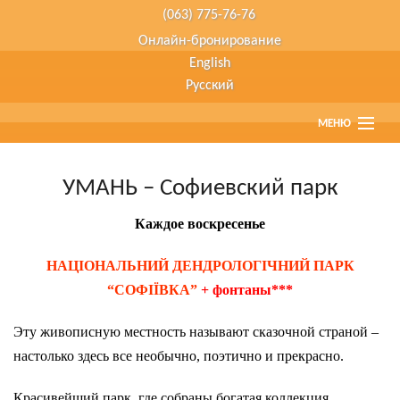
(063) 775-76-76
Онлайн-бронирование
English
Русский
МЕНЮ
Главная
УМАНЬ – Софиевский парк
Страны
Каждое воскресенье
Туристам
НАЦІОНАЛЬНИЙ ДЕНДРОЛОГІЧНИЙ ПАРК
“СОФІЇВКА”
+ фонтаны***
Туры наших партнеров
Эту живописную местность называют сказочной страной –
Агенствам
настолько здесь все необычно, поэтично и прекрасно.
О компании
Красивейший парк, где собраны богатая коллекция