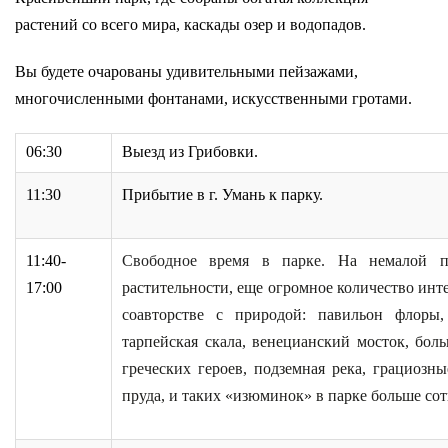
растений со всего мира, каскады озер и водопадов.
Контакти
Вы будете очарованы удивительными пейзажами,
многочисленными фонтанами, искусственными гротами.
06:30
Выезд из
Грибовки.
11:30
Прибытие в г. Умань к парку.
11:
4
0-
Свободное время в парке.
На немалой п
17:00
растительности, еще огромное количество инте
соавторстве с природой:
п
авильон
ф
лоры,
тарпейская скала, венецианский мосток, бол
греческих героев,
п
одземная река,
г
рациозны
пруда,
и
таких «изюминок» в парке больше сот