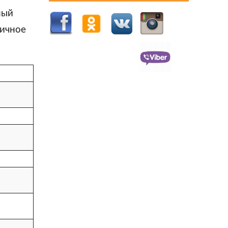
ный
личное