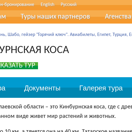
н-бронирование
English
Русский
ам
Туры наших партнеров
Агенств
тические термины
Співпра
нь, Шабо, гейзер "Горячий ключ". Авиабилеты, Египет, Турция, 
в рассрочку
Туристи
УРНСКАЯ КОСА
ование
КАЗАТЬ ТУР
фер
очные сертификаты
ра
Документы
Галерея тура
лог
аевской области – это Кинбурнская коса, где с дре
вы
анном виде живет мир растений и животных.
 обратной связи
 10 км, а тянется она на 40 км. Татарское названи