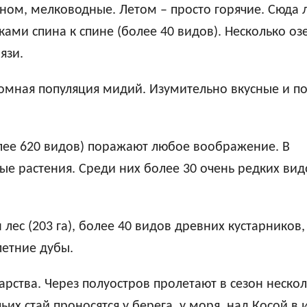
вном, мелководные. Летом – просто горячие. Сюда 
ами спина к спине (более 40 видов). Hесколько озе
язи.
ромная популяция мидий. Изумительно вкусные и п
олее 620 видов) поражают любое воображение. В
ые растения. Среди них более 30 очень редких вид
ес (203 га), более 40 видов древних кустарников,
летние дубы.
арства. Через полуостров пролетают в сезон неско
их стай проносятся у берега, у моря, над Косой в 