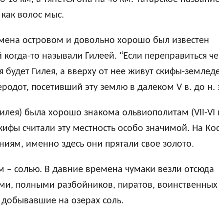
ентація
 как волос мыс.
мена островом и довольно хорошо был известен
 когда-то называли Гилеей. “Если переправиться ч
 будет Гилея, а вверху от нее живут скифы-землед
родот, посетивший эту землю в далеком V в. до н. 
Гилея) была хорошо знакома ольвиополитам (VII-VI 
Скифы считали эту местность особо значимой. Hа Ко
ниям, именно здесь они прятали свое золото.
м – солью. В давние времена чумаки везли отсюда
ми, полными разбойников, пиратов, воинственных
 добывавшие на озерах соль.