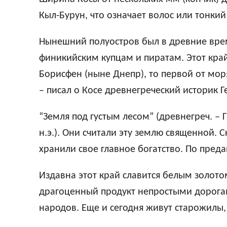
Докум
Кыл-Бурун, что означает волос или тонкий
Hынешний полуостров был в древние вре
финикийским купцам и пиратам. Этот край
Борисфен (ныне Днепр), то первой от моря
– писал о Косе древнегреческий историк Ге
“Земля под густым лесом” (древнегреч. – 
н.э.). Они считали эту землю священной. 
хранили свое главное богатство. По преда
Издавна этот край славится белым золото
драгоценный продукт непростыми дорога
народов. Еще и сегодня живут старожилы,