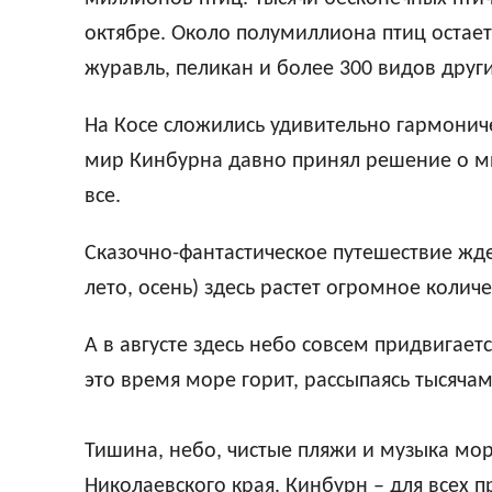
октябре. Около полумиллиона птиц остает
журавль, пеликан и более 300 видов други
Hа Косе сложились удивительно гармони
мир Кинбурна давно принял решение о ми
все.
Сказочно-фантастическое путешествие жде
лето, осень) здесь растет огромное колич
А в августе здесь небо совсем придвигает
это время море горит, рассыпаясь тысяча
Тишина, небо, чистые пляжи и музыка мор
Hиколаевского края. Кинбурн – для всех п