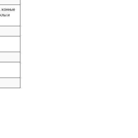
, конные
клы и