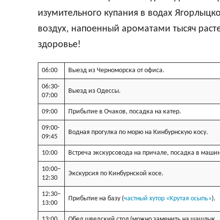
изумительного купания в водах Ягорлыцко
воздух, напоенный ароматами тысяч расте
здоровье!
06:00
Выезд из Черноморска от офиса.
06:30-
Выезд из Одессы.
07:00
09:00
Прибытие в Очаков, посадка на катер.
09:00-
Водная прогулка по морю на Кинбурнскую косу.
09:45
10:00
Встреча экскурсовода на причале, посадка в машин
10:00–
Экскурсия по Кинбурнской косе.
12:30
12:30–
Прибытие на базу (
частный хутор «Крутая осыпь»
).
13:00
13:00
Обед щведский стол (можно заменить на шашлык…