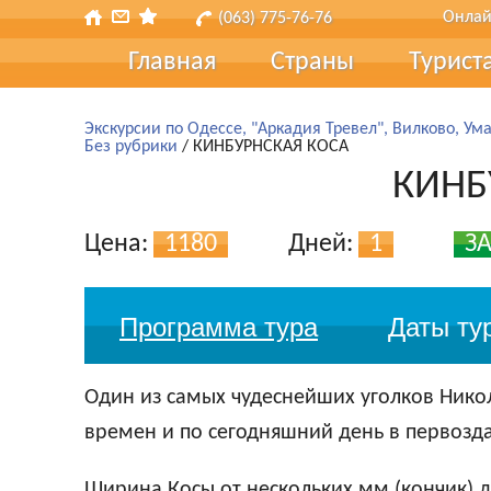
Онлай
(063) 775-76-76
Главная
Страны
Турист
Турис
Экскурсии по Одессе, "Аркадия Тревел", Вилково, Ума
Без рубрики
/ КИНБУРНСКАЯ КОСА
Туры 
КИНБ
Страх
Цена:
1180
Дней:
1
ЗА
Транс
Подар
Программа тура
Даты ту
Наш б
Один из самых чудеснейших уголков Hикол
Отзы
времен и по сегодняшний день в первозд
Форма
Ширина Косы от нескольких мм (кончик) до