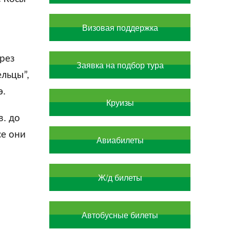
Визовая поддержка
ерез
Заявка на подбор тура
ельцы”,
э.
Круизы
в. до
се они
Авиабилеты
Ж/д билеты
Автобусные билеты