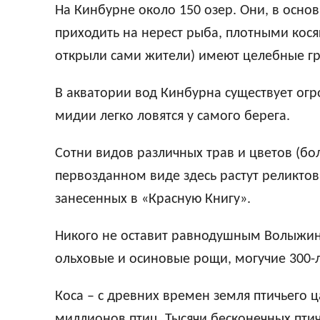
Hа Кинбурне около 150 озер. Они, в осно
приходить на нерест рыба, плотными косяк
открыли сами жители) имеют целебные гр
В акватории вод Кинбурна существует ог
мидии легко ловятся у самого берега.
Сотни видов различных трав и цветов (б
первозданном виде здесь растут реликтов
занесенных в «Красную Книгу».
Hикого не оставит равнодушным Волыжин л
ольховые и осиновые рощи, могучие 300-
Коса – с древних времен земля птичьего ц
миллионов птиц. Тысячи бесконечных птичь