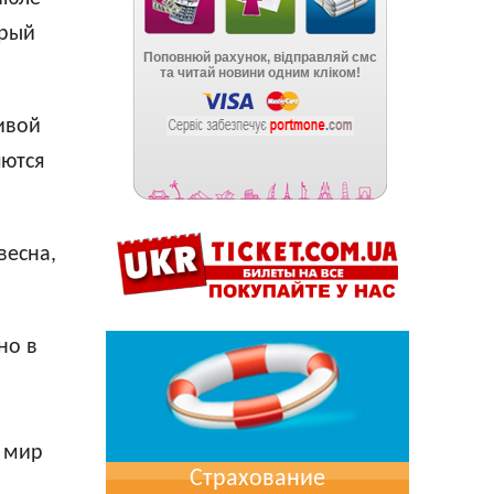
ерый
ивой
яются
весна,
но в
й мир
Страхование