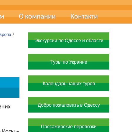
ам
О компании
Контакти
ця
Про нас
Европа
/
Экскурсии по Одессе и области
чні виставки
Наші фахівці
Наші досягнення
Туры по Украине
Документи та сертифікати
Вакансії
Календарь наших туров
Добро пожаловать в Одессу
вних
Пассажирские перевозки
е Косы –