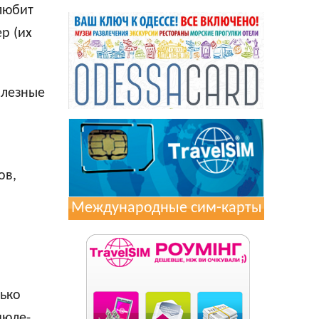
любит
р (их
олезные
ов,
Международные сим-карты
лько
июле-