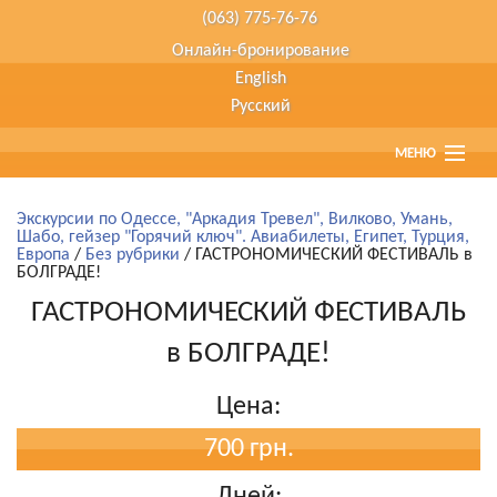
(063) 775-76-76
Онлайн-бронирование
English
Русский
МЕНЮ
Главная
Экскурсии по Одессе, "Аркадия Тревел", Вилково, Умань,
Шабо, гейзер "Горячий ключ". Авиабилеты, Египет, Турция,
Европа
Страны
/
Без рубрики
/ ГАСТРОНОМИЧЕСКИЙ ФЕСТИВАЛЬ в
БОЛГРАДЕ!
ГАСТРОНОМИЧЕСКИЙ ФЕСТИВАЛЬ
Туристам
в БОЛГРАДЕ!
Туры наших партнеров
Цена:
Агенствам
700 грн.
О компании