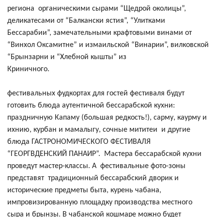
региона органическими сырами “Щедрой околицы”,
деликатесами от “Балкански ястия”, “Улитками
Бессарабии”, замечательными крафтовыми винами от
“Винхол Оксамитне” и измаильской “Винарии”, вилковской
“Брынзарни и “Хлебной кышты” из
Криничного.
Н
фестивальных фудкортах для гостей фестиваля будут
готовить блюда аутентичной бессарабской кухни:
праздничную Капаму (большая редкость!), сарму, каурму и
ихнию, курбан и мамалыгу, сочные мититеи и другие
блюда ГАСТРОНОМИЧЕСКОГО ФЕСТИВАЛЯ
“ГЕОРГВДЕНСКИЙ ПАНАИР”. Мастера бессарабской кухни
проведут мастер-классы. А фестивальные фото-зоны
представят традиционный бессарабский дворик и
исторические предметы быта, курень чабана,
импровизированную площадку производства местного
сыра и брынзы. В чабанской кошмаре можно будет