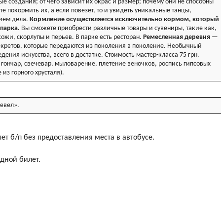
ые создания; от чего зависит их окрас и размер; почему они не способны
е покормить их, а если повезет, то и увидеть уникальные танцы,
нием дела.
Кормление осуществляется исключительно кормом, который
парка.
Вы сможете приобрести различные товары и сувениры, такие как,
ожи, скорлупы и перьев. В парке есть ресторан.
Ремесленная деревня
—
екретов, которые передаются из поколения в поколение. Необычный
ения искусства, всего в достатке. Стоимость мастер-класса 75 грн.
 гончар, свечевар, мыловарение, плетение веночков, роспись гипсовых
 из горного хрусталя).
евел».
 лет б/п без предоставления места в автобусе.
одной билет.