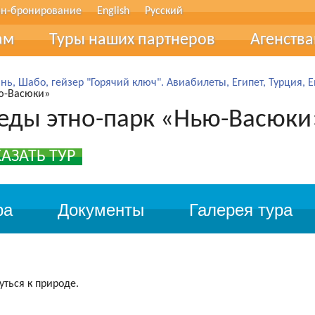
н-бронирование
English
Русский
ам
Туры наших партнеров
Агенств
тические термины
Співпра
нь, Шабо, гейзер "Горячий ключ". Авиабилеты, Египет, Турция, 
ью-Васюки»
в рассрочку
Туристи
 еды этно-парк «Нью-Васюки
ование
АЗАТЬ ТУР
фер
очные сертификаты
ра
Документы
Галерея тура
лог
вы
ться к природе.
 обратной связи