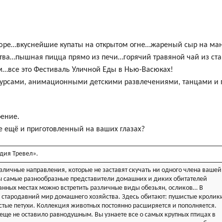
ентація
тюре…вкуснейшие купаты на открытом огне…жареный сыр на ма
ства…пышная пицца прямо из печи…горячий травяной чай из ст
…все это Фестиваль Уличной Еды в Нью-Васюках!
курсами, анимационными детскими развлечениями, танцами и 
оение.
е ещё и приготовленный на ваших глазах?
дия Тревел».
зличные направления, которые не заставят скучать ни одного члена вашей
 самые разнообразные представители домашних и диких обитателей
анных местах можно встретить различные виды обезьян, осликов… В
в стародавний мир домашнего хозяйства. Здесь обитают: пушистые кролик
стые петухи. Коллекция животных постоянно расширяется и пополняется.
еще не оставило равнодушным. Вы узнаете все о самых крупных птицах в