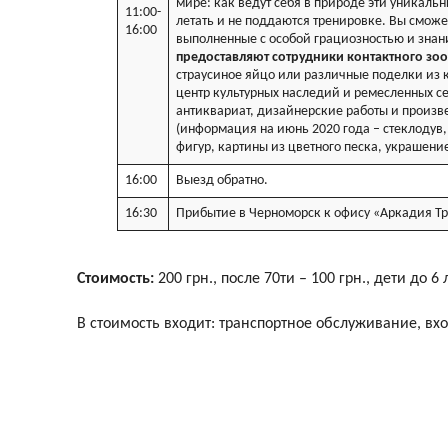
мире: как ведут себя в природе эти уникальн
11:00-
летать и не поддаются тренировке. Вы сможет
16:00
выполненные с особой грациозностью и зна
предоставляют сотрудники контактного зоо
страусиное яйцо или различные поделки из к
центр культурных наследий и ремесленных с
антиквариат, дизайнерские работы и произвед
(информация на июнь 2020 года – стеклодув,
фигур, картины из цветного песка, украшение
16:00
Выезд обратно.
16:30
Прибытие в Черноморск к офису «Аркадия Тр
Стоимость:
200 грн., после 70ти – 100 грн., дети до 6
В стоимость входит: транспортное обслуживание, вх