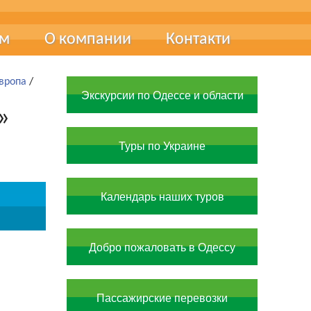
ам
О компании
Контакти
ця
Про нас
Европа
/
Экскурсии по Одессе и области
чні виставки
Наші фахівці
»
Наші досягнення
Туры по Украине
Документи та сертифікати
Вакансії
Календарь наших туров
Добро пожаловать в Одессу
Пассажирские перевозки