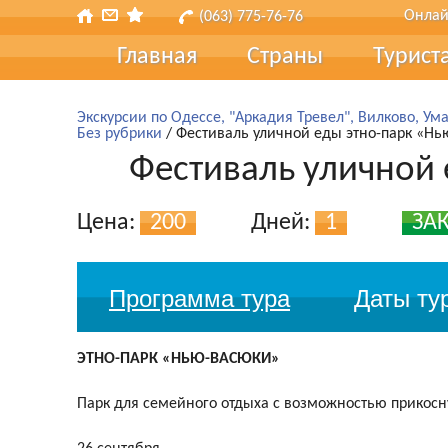
Онлай
(063) 775-76-76
Главная
Страны
Турист
Турис
Экскурсии по Одессе, "Аркадия Тревел", Вилково, Ума
Без рубрики
/ Фестиваль уличной еды этно-парк «Н
Туры 
Фестиваль уличной
Страх
Цена:
200
Дней:
1
ЗАК
Транс
Подар
Программа тура
Даты ту
Наш б
ЭТНО-ПАРК «НЬЮ-ВАСЮКИ»
Отзы
Парк для семейного отдыха с возможностью прикосну
Форма