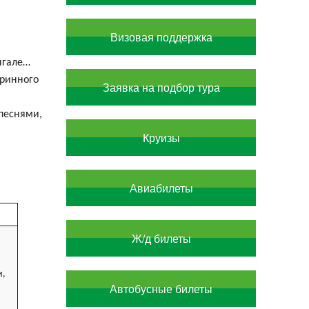
Визовая поддержка
нгале…
аринного
Заявка на подбор тура
песнями,
Круизы
Авиабилеты
Ж/д билеты
и,
Автобусные билеты