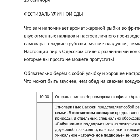
26 сентября
Докум
ФЕСТИВАЛЬ УЛИЧНОЙ ЕДЫ
Что вам напоминает аромат жареной рыбки во фри
вкус отменных наливок и настоек личного производ
самовара…сладкие трубочки, мягкие оладушки,…ммм
Настоящий пир в Одесском стиле с различными кон
которые вы просто не можете пропустить!
Обязательно берём с собой улыбку и хорошее настр
Что может быть вкуснее, чем обед на свежем воздух
10:30
Отправление из Черноморска от офиса «Арка
Этнопарк Нью Васюки представляет собой ра
семьи. В
контактном зоопарке
представлены
природы. В отдельных, специально оборудов
«
Бабушкином подворье
» можно окунуться 
дружелюбные козлята, важные гуси и голоси
Уникальное
«Страусиное подворье»
никого 