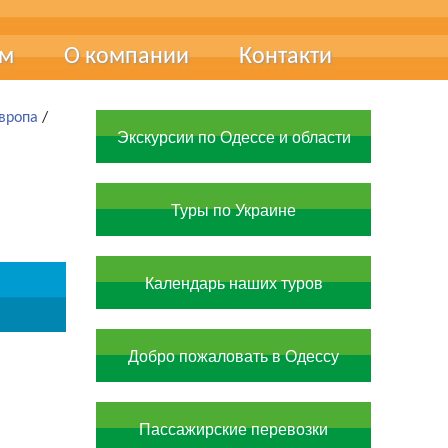
ам
О компании
Контакти
ця
Про нас
Европа
/
Экскурсии по Одессе и области
чні виставки
Наші фахівці
Наші досягнення
Туры по Украине
Документи та сертифікати
Вакансії
Календарь наших туров
Добро пожаловать в Одессу
Пассажирские перевозки