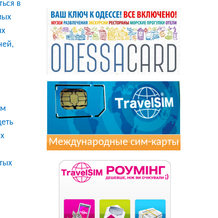
ься в
мых
ых
ней,
ям
деть
ых
Международные сим-карты
тых