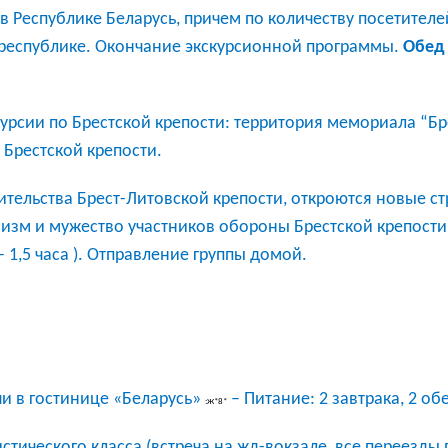
 Республике Беларусь, причем по количеству посетителе
 в республике. Окончание экскурсионной программы.
Обед 
урсии по Брестской крепости: территория мемориала “Бр
 Брестской крепости
.
ительства Брест-Литовской крепости, откроются новые с
оизм и мужество участников обороны Брестской крепости
 1,5 часа ). Отправление группы домой.
и в гостинице «Беларусь»
– Питание: 2 завтрака, 2 об
:Ж*8*
стического класса (встреча на жд-вокзале, все переезды 