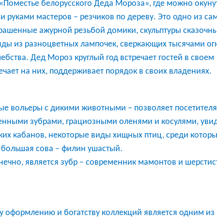
Поместье белорусского Деда Мороза», где можно окунут
руками мастеров – резчиков по дереву. Это одно из са
рашенные ажурной резьбой домики, скульптуры сказочн
нды из разноцветных лампочек, сверкающих тысячами ог
бства. Дед Мороз круглый год встречает гостей в своем
ечает на них,
п
оддерживает порядок в своих владениях.
ые вольеры с дикими животными – позволяет посетител
енными зубрами, грациозными оленями и косулями, уви
иких кабанов, некоторые виды хищных птиц, среди котор
 большая сова – филин ушастый.
ечно, является зубр – современник мамонтов и шерстис
у оформлению и богатству коллекций является одним из