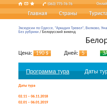
Онлай
(063) 775-76-76
Главная
Страны
Турист
Турис
Экскурсии по Одессе, "Аркадия Тревел", Вилково, Ума
Без рубрики
/ Белорусский викенд
Туры 
Белор
Страх
Цена:
190 $
Дней:
5
З
Транс
Подар
Программа тура
Даты ту
Наш б
Даты тура
Отзы
02.11 – 06.11.2018
Форма
02.01 – 06.01.2019