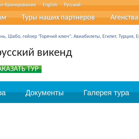
н-бронирование
English
Русский
ам
Туры наших партнеров
Агенств
тические термины
Співпра
нь, Шабо, гейзер "Горячий ключ". Авиабилеты, Египет, Турция, 
в рассрочку
Туристи
усский викенд
ование
АКАЗАТЬ ТУР
фер
очные сертификаты
ра
Документы
Галерея тура
лог
вы
 обратной связи