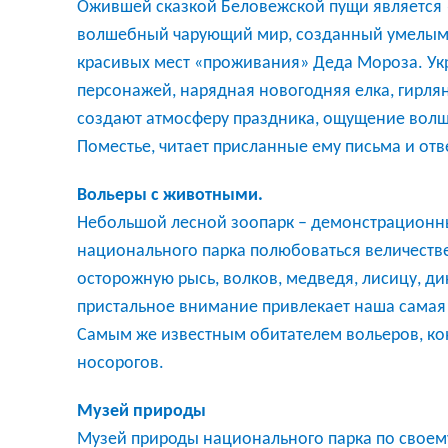
Ожившей сказкой Беловежской пущи является «
волшебный чарующий мир, созданный умелыми 
красивых мест «проживания» Деда Мороза. Ук
персонажей, нарядная новогодняя елка, гирля
создают атмосферу праздника, ощущение волше
Поместье, читает присланные ему письма и отв
Вольеры с животными.
Небольшой лесной зоопарк – демонстрационн
национального парка полюбоваться величеств
осторожную рысь, волков, медведя, лисицу, д
пристальное внимание привлекает наша самая
Самым же известным обитателем вольеров, кон
носорогов.
Музей природы
Музей природы национального парка по своем