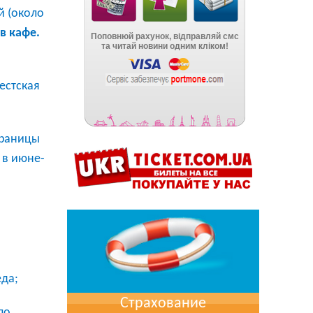
й (около
в кафе.
естская
траницы
 в июне-
еда;
Страхование
по